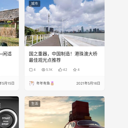
城市
—闲适
国之重器，中国制造！港珠澳大桥
最佳观光点推荐
4
5.1K
42
4
1年5月15日
年年有鱼
2021年5月16日
生活