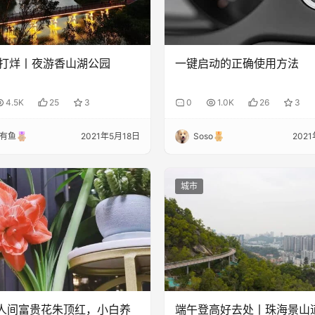
打烊丨夜游香山湖公园
一键启动的正确使用方法
4.5K
25
3
0
1.0K
26
3
有鱼
2021年5月18日
Soso
202
城市
| 人间富贵花朱顶红，小白养
端午登高好去处丨珠海景山