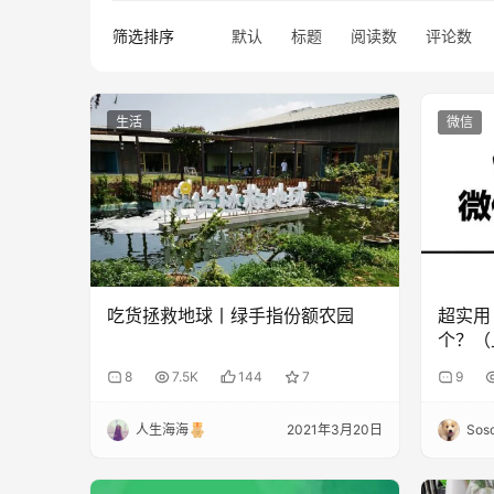
筛选排序
默认
标题
阅读数
评论数
生活
微信
吃货拯救地球丨绿手指份额农园
超实用
个？（
8
7.5K
144
7
9
人生海海
2021年3月20日
Sos