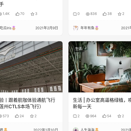
手
1.4K
70
3
0
836
38
2
瓜Iris
2021年2月9日
年年有鱼
2021
生活
验丨跟着航咖体验通航飞行
生活 | 办公室高逼格绿植，
莲州CTLS本场飞行）
新每一天
573
24
2
2
964
54
2
君
2022年1月10日
人生海海
2021