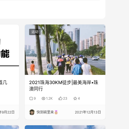
运动
道几
2021珠海30KM徒步|最美海岸•珠
澳同行
9
1.2K
23
4
年9月22日
快到碗里来
2021年12月13日