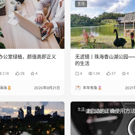
生活
| 办公室绿植，颜值高即正义
无滤镜丨珠海香山湖公园—
的生活
2.1K
28
4
4
1.3K
37
4
海海
2020年9月21日
年年有鱼
202
生活