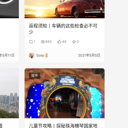
返程须知丨车辆的这些检查必不可
少
1
845
49
3
1年5月11日
Soso
2021年5月5日
城市
道
儿童节攻略丨探秘珠海横琴国家地