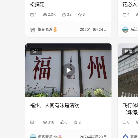
松搞定
花必入
1
2.0K
32
3
4
烟花易冷
2020年9月24日
海边吃
城市
体验
福州，人间有味是清欢
飞行体
（珠海
1
318
8
2
0
海边吃瓜Iris
2024年7月20日
航展