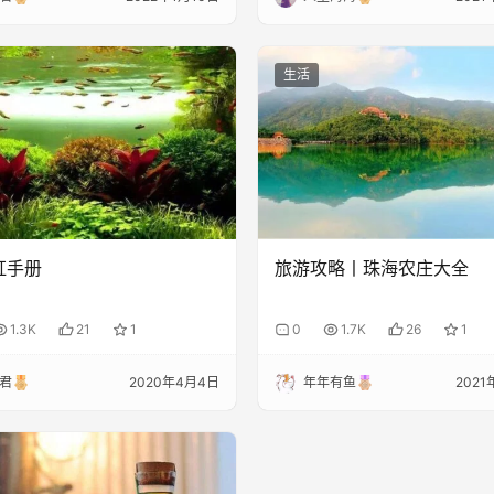
生活
缸手册
旅游攻略丨珠海农庄大全
1.3K
21
1
0
1.7K
26
1
君
2020年4月4日
年年有鱼
2021