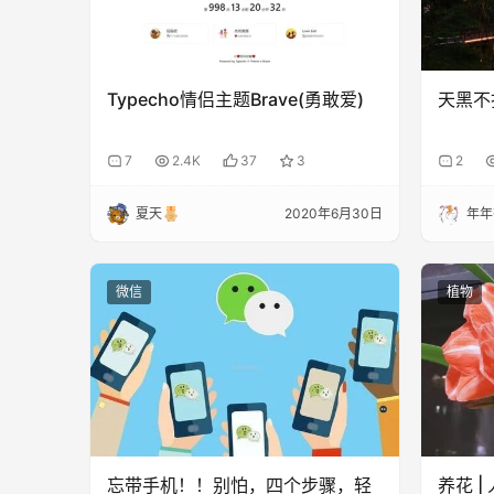
Typecho情侣主题Brave(勇敢爱)
天黑不
7
2.4K
37
3
2
夏天
2020年6月30日
年年
微信
植物
忘带手机！！别怕，四个步骤，轻
养花 