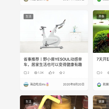
生活
养鱼
省事推荐丨野小兽YESOUL动感单
7天开
车，居家生活也可以变得健康有趣
2
1.3K
9
2
0
海边吃瓜Iris
2020年8月20日
航展
生活
健康