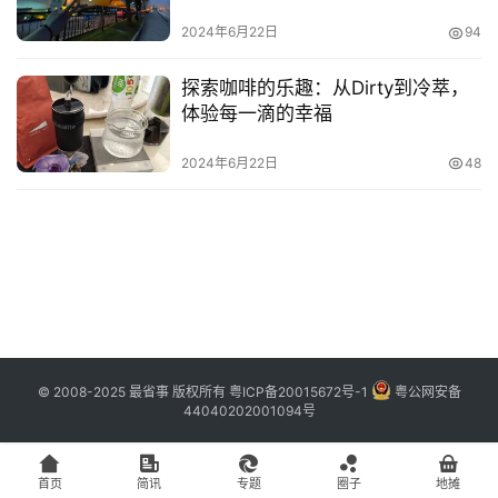
主
2024年6月22日
94
登录
注册
访
探索咖啡的乐趣：从Dirty到冷萃，
客
体验每一滴的幸福
地
2024年6月22日
48
摊
客
户
端
投
稿
© 2008-2025 最省事 版权所有
粤ICP备20015672号-1
粤公网安备
44040202001094号
须
知
首页
简讯
专题
圈子
地摊