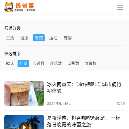
首
页
筛选分类
栏
生活
健康
餐饮
运动
宠物
目
筛选排序
专
默认
标题
阅读数
评论数
点赞数
收藏数
题
简
冰火两重天：Dirty咖啡与城市骑行
讯
初体验
圈
2024年6月16日
79
子
夏夜诱惑：橙香咖啡鸡尾酒，一杯
落日晚霞的味蕾之旅
博