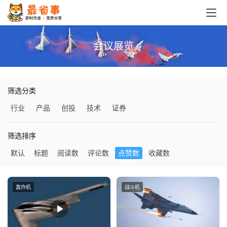
会议展览
筛选分类
行业
产品
创投
技术
证券
筛选排序
默认
标题
阅读数
评论数
点赞数
收藏数
轰炸机
战斗机