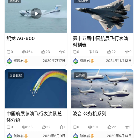
通航机
节目清单
讯
圈
子
鲲龙 AG-600
第十五届中国航展飞行表演
博
时刻表
主
0
464
23
0
0
113
22
0
登录
注册
航展君
2020年7月7日
航展君
2024年11月13日
访
客
展会数据
公务机
地
摊
中国航展参演飞行表演队总
波音 公务机系列
客
体介绍
户
0
653
22
1
0
601
22
0
端
航展君
2021年6月9日
航展君
2020年5月14日