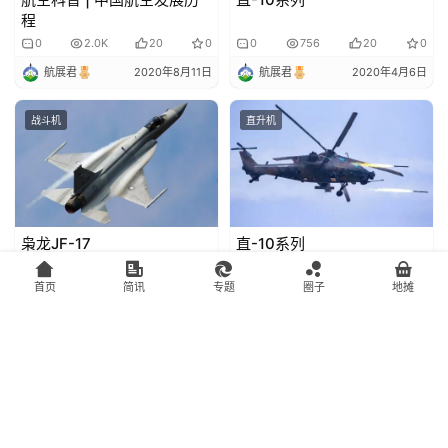
程
0
2.0K
20
0
0
756
20
0
航展君
2020年8月11日
航展君
2020年4月6日
战斗机
直升机
枭龙JF-17
直-10系列
首页
简讯
专题
圈子
地摊
0
1.1K
20
0
0
756
20
0
航展君
2020年4月1日
航展君
2020年4月6日
通航机
航空航天