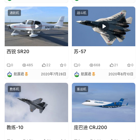
投
通航机
战斗机
稿
须
知
西锐 SR20
苏-57
0
485
22
0
0
668
21
0
航展君
2020年7月28日
航展君
2020年8月10日
教练机
客运机
教练-10
庞巴迪 CRJ200