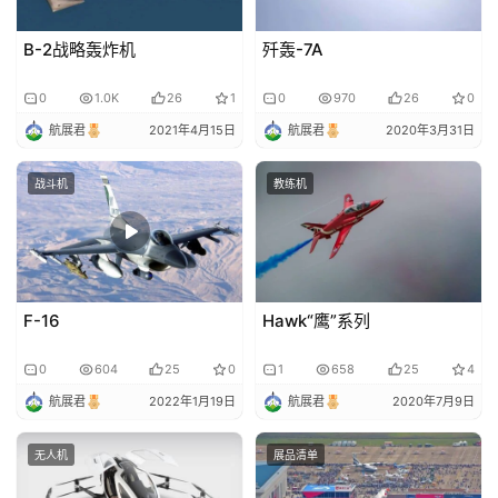
B-2战略轰炸机
歼轰-7A
0
1.0K
26
1
0
970
26
0
航展君
2021年4月15日
航展君
2020年3月31日
战斗机
教练机
F-16
Hawk“鹰”系列
0
604
25
0
1
658
25
4
航展君
2022年1月19日
航展君
2020年7月9日
无人机
展品清单