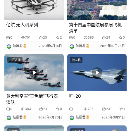
亿航 无人机系列
第十四届中国航展参展飞机
清单
0
701
25
2
0
595
24
0
航展君
2020年5月14日
航展君
2021年10月26日
首
飞行表演
战斗机
页
栏
目
意大利空军“三色箭”飞行表
歼-20
演队
专
题
0
383
24
0
1
797
24
1
航展君
2020年7月20日
航展君
2020年3月31日
简