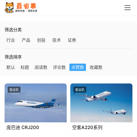
筛选分类
行业
产品
创投
技术
证券
筛选排序
首
页
默认
标题
阅读数
评论数
点赞数
收藏数
栏
客运机
客运机
目
专
题
庞巴迪 CRJ200
空客A220系列
简