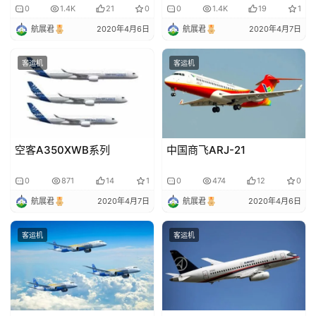
讯
0
1.4K
21
0
0
1.4K
19
1
航展君
2020年4月6日
航展君
2020年4月7日
圈
子
客运机
客运机
博
主
登录
注册
空客A350XWB系列
中国商飞ARJ-21
访
客
0
871
14
1
0
474
12
0
航展君
2020年4月7日
航展君
2020年4月6日
地
摊
客运机
客运机
客
户
端