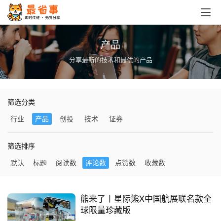
产品
分享最新的技术和最优的产品
筛选分类
行业
产品
创投
技术
证券
筛选排序
默认
标题
阅读数
评论数
点赞数
收藏数
熊来了丨星际熊X中国航展联名款全
球限量珍藏版